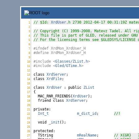
// $Id: 
XrdUser
.h 2730 2012-04-17 00:31:19Z mate
1
XrdUser.h:
2
XrdUser.h:
// Copyright (C) 1999-2008, Matevz Tadel. All ri
3
XrdUser.h:
// This file is part of GLED, released under GNU
4
XrdUser.h:
// For the licensing terms see $GLEDSYS/LICENSE 
5
XrdUser.h:
6
XrdUser.h:
#ifndef XrdMon_XrdUser_H
7
XrdUser.h:
#define XrdMon_XrdUser_H
8
XrdUser.h:
9
XrdUser.h:
#include <
Glasses/ZList.h
>
10
XrdUser.h:
#include <
Gled/GTime.h
>
11
XrdUser.h:
12
XrdUser.h:
class
XrdServer
13
XrdUser.h:
class
XrdFile
;

14
XrdUser.h:
15
XrdUser.h:
class
XrdUser
 : 
public
ZList
16
XrdUser.h:
{

17
XrdUser.h:
  MAC_RNR_FRIENDS(
XrdUser
);

18
XrdUser.h:
friend
class
XrdServer
;

19
XrdUser.h:
20
XrdUser.h:
private
:

21
XrdUser.h:
Int_t
m_dict_id
;       
//!
22
XrdUser.h:
23
XrdUser.h:
void
_init
();

24
XrdUser.h:
25
XrdUser.h:
protected
:

26
XrdUser.h:
  TString           
mRealName
;       
// X{GR}   
27
XrdUser.h: