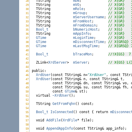
  TString           
mDN
;             
// X{GR}   
28
XrdUser.h:
  TString           
mVO
;             
// X{GR}   
29
XrdUser.h:
  TString           
mRole
;           
// X{GR}   
30
XrdUser.h:
  TString           
mGroup
;          
// X{GR}   
31
XrdUser.h:
  TString           
mServerUsername
; 
// X{GR}   
32
XrdUser.h:
  TString           
mFromHost
;       
// X{GR}   
33
XrdUser.h:
  TString           
mFromDomain
;     
// X{GR}   
34
XrdUser.h:
Bool_t
bNumericHost
;    
// X{G}    
35
XrdUser.h:
  TString           
mAppInfo
;        
// X{GR}   
36
XrdUser.h:
GTime
mLoginTime
;      
// X{GR}   
37
XrdUser.h:
GTime
mDisconnectTime
; 
// X{GRSQ} 
38
XrdUser.h:
GTime
mLastMsgTime
;    
// X{GRSQ} 
39
XrdUser.h:
40
XrdUser.h:
Bool_t
bTraceMon
;       
//!X{GS}  7
41
XrdUser.h:
42
XrdUser.h:
  ZLink<
XrdServer
>  
mServer
;         
// X{GS} L{
43
XrdUser.h:
44
XrdUser.h:
public
45
XrdUser.h:
XrdUser
(
const
 TString& n=
"XrdUser"
, 
const
 TStr
46
XrdUser.h:
XrdUser
(
const
 TString& n, 
const
 TString& t, 

47
XrdUser.h:
const
 TString& dn, 
const
 TString& vo, 
48
XrdUser.h:
const
 TString& su, 
const
 TString& fh, 
49
XrdUser.h:
const
GTime
& st);

50
XrdUser.h:
virtual
~XrdUser
();

51
XrdUser.h:
52
XrdUser.h:
  TString 
GetFromFqhn
() 
const
;

53
XrdUser.h:
54
XrdUser.h:
Bool_t
IsConnected
() 
const
 { 
return
mDisconnec
55
XrdUser.h:
56
XrdUser.h:
void
AddFile
(
XrdFile
* file);

57
XrdUser.h:
58
XrdUser.h:
void
AppendAppInfo
(
const
 TString& app_info);

59
XrdUser.h: