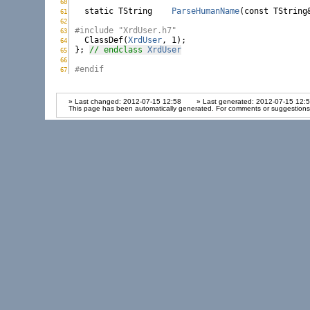
60
XrdUser.h:
static
 TString    
ParseHumanName
(
const
 TString&
61
XrdUser.h:
62
XrdUser.h:
#include "XrdUser.h7"
63
XrdUser.h:

  ClassDef(
XrdUser
, 1);

64
XrdUser.h:
}; 
// endclass 
XrdUser
65
XrdUser.h:
66
XrdUser.h:
#endif
67
XrdUser.h:
» Last changed: 2012-07-15 12:58
» Last generated: 2012-07-15 12:
This page has been automatically generated. For comments or suggestions